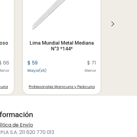
eoso
Lima Mundial Metal Mediana
Cortauñ
N°3 *144*
$ 66
$ 59
$ 71
$ 60
Menor
Mayor(x6)
Menor
Mayor(x6)
curia
Profesionales Manicuria y Pedicuria
Profesional
nformación
lítica de Envío
PLA S.A. 211 620 770 013