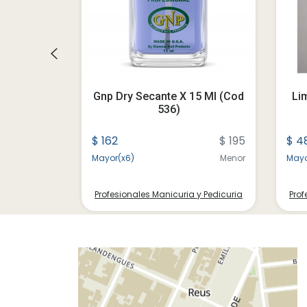
icula 522
Gnp Dry Secante X 15 Ml (cod
Lim
536)
$ 364
$ 162
$ 195
$ 4
Menor
Mayor(x6)
Menor
Mayo
 y Pedicuria
Profesionales Manicuria y Pedicuria
Prof