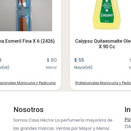
a Esmeril Fina X 6 (2426)
Calypso Quitaesmalte Ol
X 90 Cc
8
$ 80
$ 55
r(x6)
Menor
Mayor(x6)
esionales Manicuria y Pedicuria
Profesionales Manicuria y Pedi
Nosotros
I
Po
Somos Casa Héctor La perfumería mayorista de
DA
las grandes marcas. Ventas por Mayor y Menor.