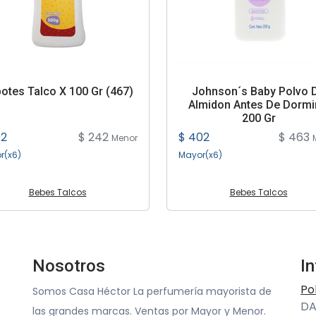
otes Talco X 100 Gr (467)
Johnson´s Baby Polvo 
Almidon Antes De Dormi
200 Gr
02
$ 242
$ 402
$ 463
Menor
r(x6)
Mayor(x6)
Bebes Talcos
Bebes Talcos
Nosotros
I
Po
Somos Casa Héctor La perfumería mayorista de
DA
las grandes marcas. Ventas por Mayor y Menor.