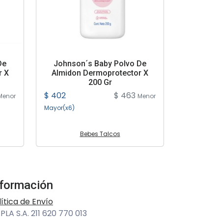
De
Johnson´s Baby Polvo De
r X
Almidon Dermoprotector X
200 Gr
$ 402
$ 463
Menor
Menor
Mayor(x6)
Bebes Talcos
nformación
lítica de Envío
PLA S.A. 211 620 770 013