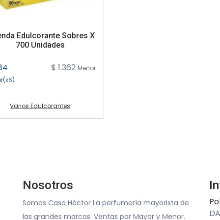
enda Edulcorante Sobres X
700 Unidades
184
$ 1.362
Menor
r(x6)
Varios Edulcorantes
Nosotros
I
Po
Somos Casa Héctor La perfumería mayorista de
DA
las grandes marcas. Ventas por Mayor y Menor.