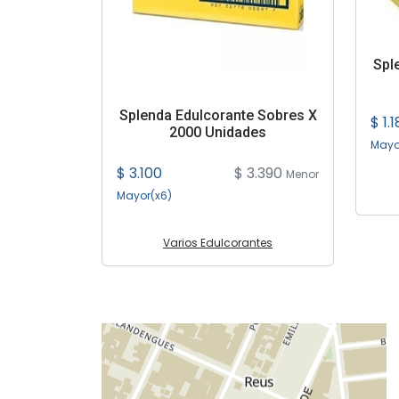
Spl
Splenda Edulcorante Sobres X
$ 1.
2000 Unidades
Mayo
$ 3.100
$ 3.390
Menor
Mayor(x6)
Varios Edulcorantes