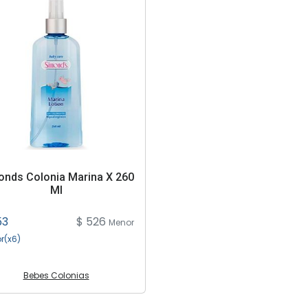
onds Colonia Marina X 260
Ml
53
$ 526
Menor
r(x6)
Bebes Colonias