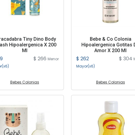
racadabra Tiny Dino Body
Bebe & Co Colonia
ash Hipoalergenica X 200
Hipoalergenica Gotitas 
Ml
Amor X 200 Ml
29
$ 266
$ 262
$ 304
Menor
r(x6)
Mayor(x6)
Bebes Colonias
Bebes Colonias