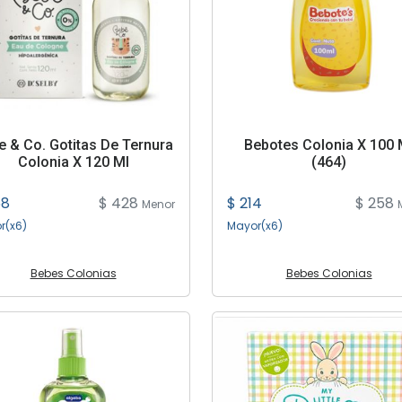
e & Co. Gotitas De Ternura
Bebotes Colonia X 100 
Colonia X 120 Ml
(464)
68
$ 428
$ 214
$ 258
Menor
r(x6)
Mayor(x6)
Bebes Colonias
Bebes Colonias