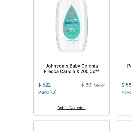
Johnson´s Baby Colonia
P
Fresca Caricia X 200 Cc**
$ 522
$ 601
$ 5
Menor
Mayor(x6)
Mayo
Bebes Colonias