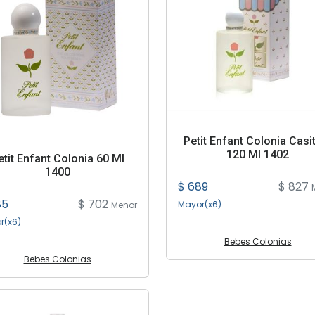
Petit Enfant Colonia Casi
120 Ml 1402
etit Enfant Colonia 60 Ml
1400
$ 689
$ 827
85
$ 702
Mayor(x6)
Menor
r(x6)
Bebes Colonias
Bebes Colonias