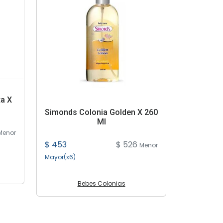
ta X
Simonds Colonia Golden X 260
Ml
Menor
$ 453
$ 526
Menor
Mayor(x6)
Bebes Colonias