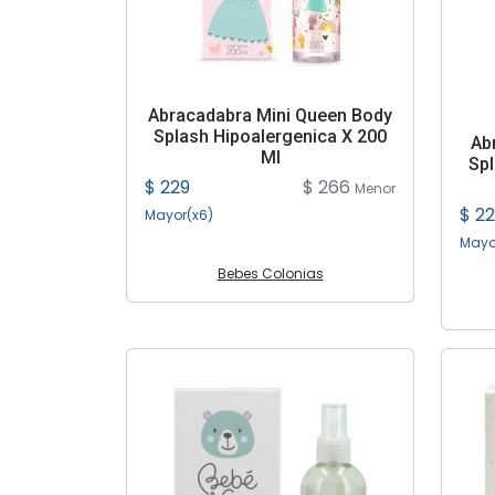
Abracadabra Mini Queen Body
Splash Hipoalergenica X 200
Ab
Ml
Spl
$ 229
$ 266
Menor
$ 2
Mayor(x6)
Mayo
Bebes Colonias