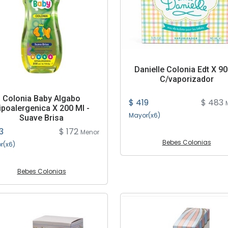
Danielle Colonia Edt X 90
C/vaporizador
Colonia Baby Algabo
$ 419
$ 483
ipoalergenica X 200 Ml -
Mayor(x6)
Suave Brisa
3
$ 172
Menor
Bebes Colonias
r(x6)
Bebes Colonias