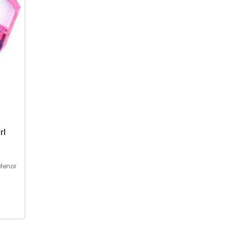
rl
Menor