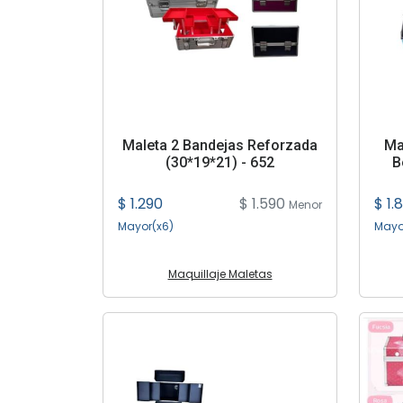
Maleta 2 Bandejas Reforzada
Ma
(30*19*21) - 652
B
$ 1.290
$ 1.590
$ 1.
Menor
Mayor(x6)
Mayo
Maquillaje Maletas