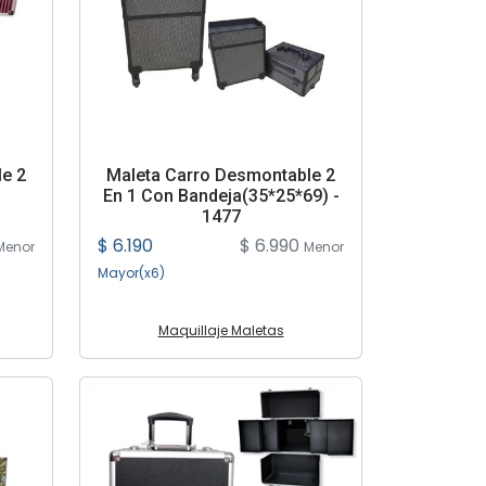
e 2
Maleta Carro Desmontable 2
En 1 Con Bandeja(35*25*69) -
1477
$ 6.190
$ 6.990
Menor
Menor
Mayor(x6)
Maquillaje Maletas