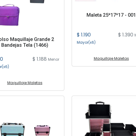
Maleta 25*17*17 - 001
$ 1.190
$ 1.390
olso Maquillaje Grande 2
Mayor(x6)
Bandejas Tela (1466)
90
$ 1.188
Maquillaje Maletas
Menor
r(x6)
Maquillaje Maletas