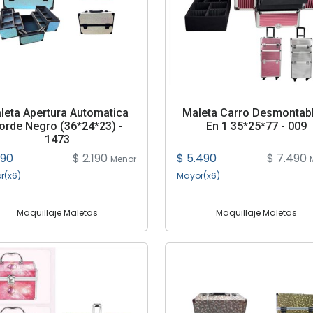
leta Apertura Automatica
Maleta Carro Desmontabl
orde Negro (36*24*23) -
En 1 35*25*77 - 009
1473
890
$ 2.190
$ 5.490
$ 7.490
Menor
r(x6)
Mayor(x6)
Maquillaje Maletas
Maquillaje Maletas