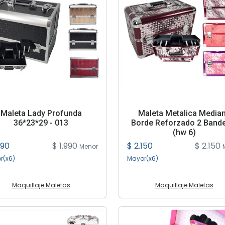
Maleta Lady Profunda
Maleta Metalica Media
36*23*29 - 013
Borde Reforzado 2 Band
(hw 6)
590
$ 1.990
$ 2.150
$ 2.150
Menor
r(x6)
Mayor(x6)
Maquillaje Maletas
Maquillaje Maletas