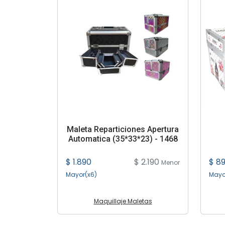
Maleta Reparticiones Apertura
Automatica (35*33*23) - 1468
$ 1.890
$ 2.190
$ 8
Menor
Mayor(x6)
Mayo
Maquillaje Maletas