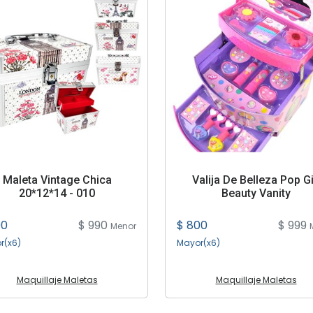
Maleta Vintage Chica
Valija De Belleza Pop Gi
20*12*14 - 010
Beauty Vanity
90
$ 990
$ 800
$ 999
Menor
r(x6)
Mayor(x6)
Maquillaje Maletas
Maquillaje Maletas