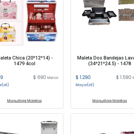
aleta Chica (20*12*14) -
Maleta Dos Bandejas Lav
1479 4col
(34*21*24.5) - 1478
99
$ 690
$ 1.290
$ 1.590
Menor
r(x6)
Mayor(x6)
Maquillaje Maletas
Maquillaje Maletas