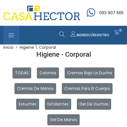
093 907 565
0
INGRESO/REGISTRO
Inicio
Higiene \ Corporal
Higiene - Corporal
TODAS
Colonias
Cremas Bajo La Ducha
Cremas De Manos
Cremas Para El Cuerpo
Estuches
Exfoliantes
Gel De Duchas
Gel De Manos