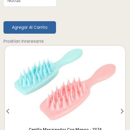
Agregar Al Carrito
Prodrían Interesarte
Cepìllo Masajeador Con Mango - 2374