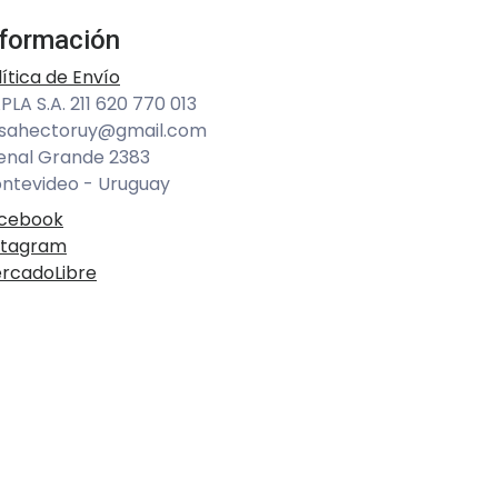
nformación
lítica de Envío
PLA S.A. 211 620 770 013
sahectoruy@gmail.com
enal Grande 2383
ntevideo - Uruguay
cebook
stagram
rcadoLibre