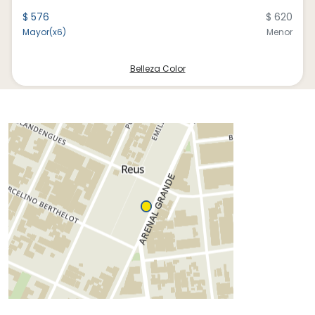
$ 576
$ 620
Mayor(x6)
Menor
Belleza Color