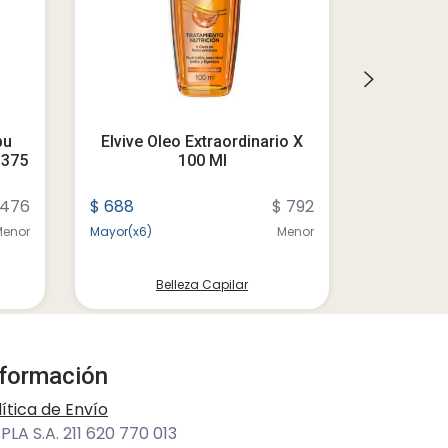
pu
Elvive Oleo Extraordinario X
Medipilus
 375
100 Ml
 476
$ 688
$ 792
$ 122
Menor
Mayor(x6)
Menor
Mayor(x6)
Belleza Capilar
B
nformación
lítica de Envío
PLA S.A. 211 620 770 013