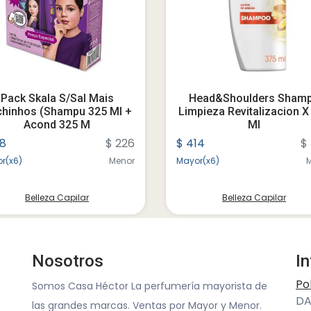
Pack Skala S/sal Mais
Head&shoulders Sham
hinhos (shampu 325 Ml +
Limpieza Revitalizacion X
Acond 325 M
Ml
88
$ 226
$ 414
$
r(x6)
Menor
Mayor(x6)
Belleza Capilar
Belleza Capilar
Nosotros
I
Po
Somos Casa Héctor La perfumería mayorista de
DA
las grandes marcas. Ventas por Mayor y Menor.