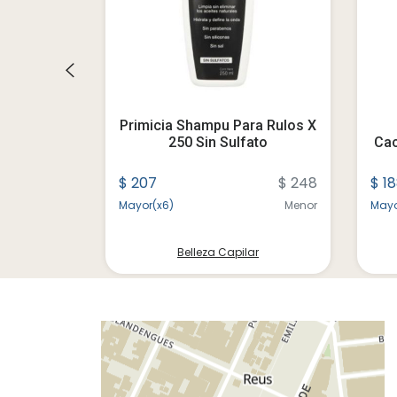
paracion
Primicia Shampu Para Rulos X
X 200 Ml
250 Sin Sulfato
Cac
$ 383
$ 207
$ 248
$ 1
Menor
Mayor(x6)
Menor
Mayo
ar
Belleza Capilar