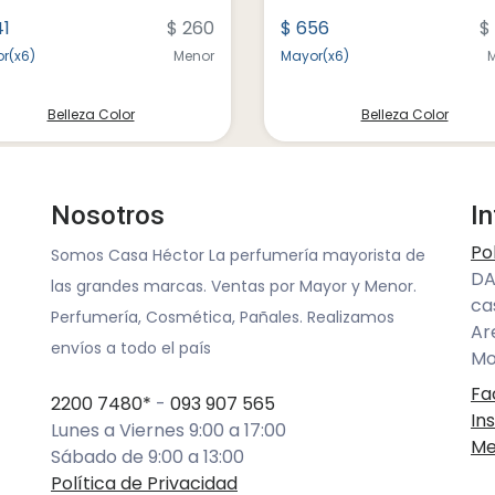
41
$ 260
$ 656
$
r(x6)
Menor
Mayor(x6)
Belleza Color
Belleza Color
Nosotros
I
Po
Somos Casa Héctor La perfumería mayorista de
DA
las grandes marcas. Ventas por Mayor y Menor.
ca
Perfumería, Cosmética, Pañales. Realizamos
Ar
envíos a todo el país
Mo
Fa
2200 7480*
-
093 907 565
In
Lunes a Viernes 9:00 a 17:00
Me
Sábado de 9:00 a 13:00
Política de Privacidad