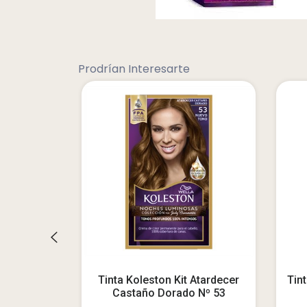
Prodrían Interesarte
t Rubio
Tinta Koleston Kit Atardecer
Tin
60
Castaño Dorado Nº 53