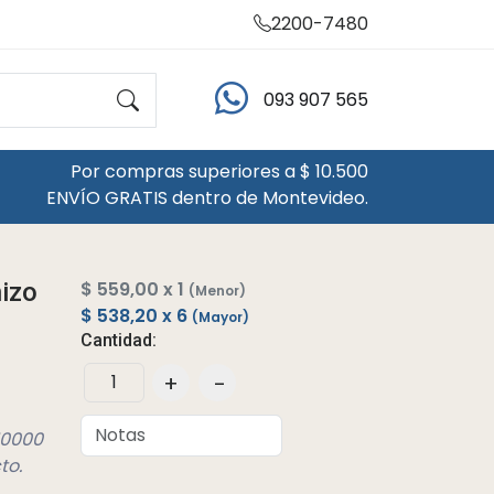
2200-7480
093 907 565
Por compras superiores a $ 10.500
ENVÍO GRATIS dentro de Montevideo.
nizo
$ 559,00 x 1
(Menor)
$ 538,20 x 6
(Mayor)
Cantidad:
+
-
10000
to.