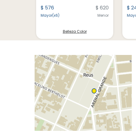
$ 620
$ 576
$ 620
$ 2
Menor
Mayor(x6)
Menor
Mayo
r
Belleza Color