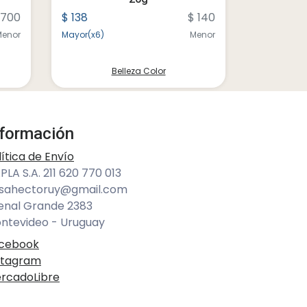
 700
$ 138
$ 140
$ 515
Menor
Mayor(x6)
Menor
Mayor(x6)
Belleza Color
nformación
lítica de Envío
PLA S.A. 211 620 770 013
sahectoruy@gmail.com
enal Grande 2383
ntevideo - Uruguay
cebook
stagram
rcadoLibre