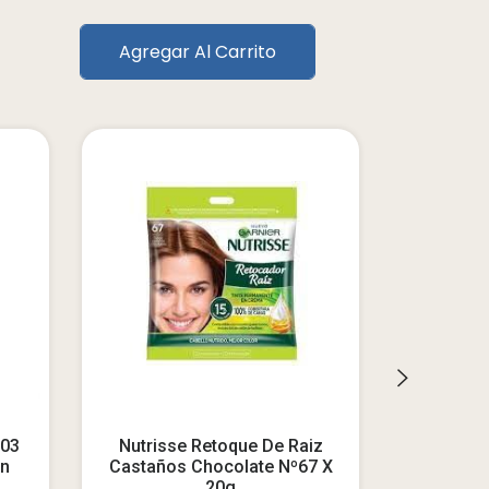
Agregar Al Carrito
603
Nutrisse Retoque De Raiz
Soft Col
n
Castaños Chocolate Nº67 X
20g