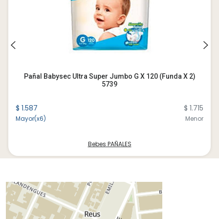
Pañal Babysec Ultra Super Jumbo G X 120 (funda X 2)
5739
$ 1.587
$ 1.715
Mayor(x6)
Menor
Bebes PAÑALES