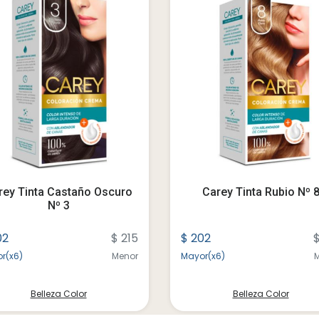
rey Tinta Castaño Oscuro
Carey Tinta Rubio Nº 
Nº 3
02
$ 215
$ 202
$
r(x6)
Menor
Mayor(x6)
Belleza Color
Belleza Color