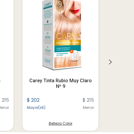
8
Carey Tinta Rubio Muy Claro
Carey Ti
Nº 9
Ch
 215
$ 202
$ 215
$ 202
Menor
Mayor(x6)
Menor
Mayor(x6)
Belleza Color