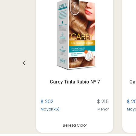
le Castaño
Carey Tinta Rubio Nº 7
Ca
30
$ 260
$ 202
$ 215
$ 2
Menor
Mayor(x6)
Menor
Mayo
r
Belleza Color