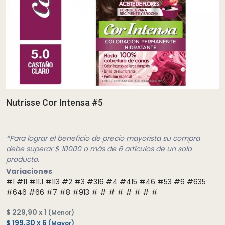
Nutrisse Cor Intensa #5
*Para lograr el beneficio de precio mayorista su compra
debe superar $ 10000 o más de 6 artículos de un solo
producto.
Variaciones
#1
#11
#11.1
#113
#2
#3
#316
#4
#415
#46
#53
#6
#635
#646
#66
#7
#8
#913
#
#
#
#
#
#
#
#
$ 229,90 x 1
(Menor)
$ 199,30 x 6
(Mayor)