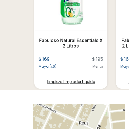
resco
Fabuloso Natural Essentials X
Fab
ros (caja X
2 Litros
2 L
$ 195
$ 169
$ 195
$ 1
Menor
Mayor(x6)
Menor
Mayo
 Liquido
Limpieza Limpiador Liquido