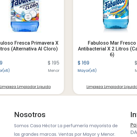
uloso Fresca Primavera X
Fabuloso Mar Fresco
itros (alternativa Al Cloro)
Antibacterial X 2 Litros (c
6)
69
$ 195
$ 169
$
r(x6)
Menor
Mayor(x6)
Limpieza Limpiador Liquido
Limpieza Limpiador Liquid
Nosotros
I
Po
Somos Casa Héctor La perfumería mayorista de
DA
las grandes marcas. Ventas por Mayor y Menor.