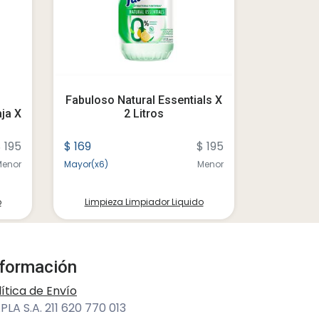
Fabuloso Natural Essentials X
Fabuloso
aja X
2 Litros
2 Litros 
 195
$ 169
$ 195
$ 169
Menor
Mayor(x6)
Menor
Mayor(x6)
o
Limpieza Limpiador Liquido
Limpiez
nformación
lítica de Envío
PLA S.A. 211 620 770 013