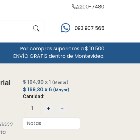
2200-7480
093 907 565
Por compras superiores a $ 10.500
ENVÍO GRATIS dentro de Montevideo.
ial
$ 194,90 x 1
(Menor)
$ 169,30 x 6
(Mayor)
Cantidad:
+
-
10000
to.