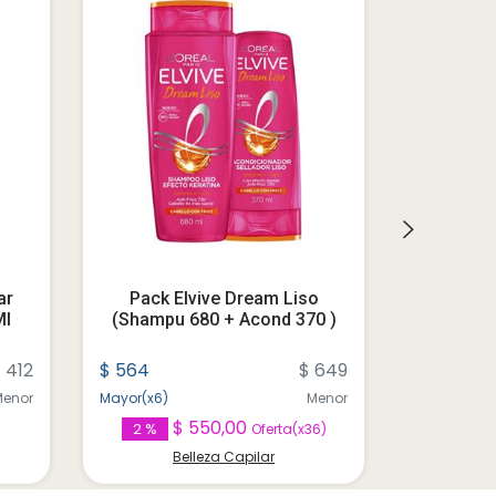
ar
Pack Elvive Dream Liso
Medipilus
Ml
(shampu 680 + Acond 370 )
 412
$ 564
$ 649
$ 122
Menor
Mayor(x6)
Menor
Mayor(x6)
$ 550,00
2 %
Oferta(x36)
Belleza Capilar
B