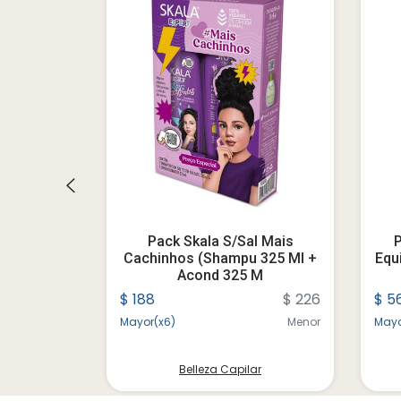
ical X 165
Pack Skala S/sal Mais
P
Cachinhos (shampu 325 Ml +
Equ
Acond 325 M
$ 345
$ 188
$ 226
$ 5
Menor
Mayor(x6)
Menor
Mayo
ar
Belleza Capilar