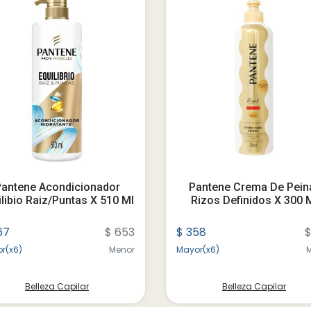
antene Acondicionador
Pantene Crema De Pein
ilibio Raiz/puntas X 510 Ml
Rizos Definidos X 300 
67
$ 653
$ 358
$
r(x6)
Menor
Mayor(x6)
Belleza Capilar
Belleza Capilar